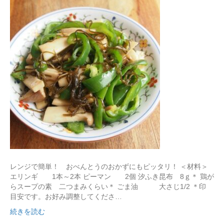
レンジで簡単！ おべんとうのおかずにもピッタリ！ ＜材料＞
エリンギ 1本～2本 ピーマン 2個 汐ふき昆布 8ｇ＊ 鶏が
らスープの素 二つまみくらい＊ ごま油 大さじ1/2 ＊印
目安です。お好み調整してくださ…
続きを読む