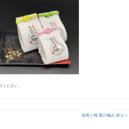
討ください。
佃煮と梅 贅の極み 新セッ