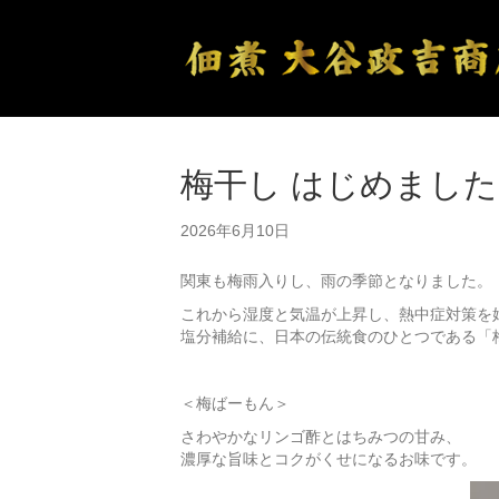
梅干し はじめました
2026年6月10日
関東も梅雨入りし、雨の季節となりました。
これから湿度と気温が上昇し、熱中症対策を
塩分補給に、日本の伝統食のひとつである「
＜梅ばーもん＞
さわやかなリンゴ酢とはちみつの甘み、
濃厚な旨味とコクがくせになるお味です。