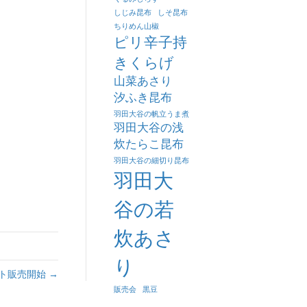
しじみ昆布
しそ昆布
ちりめん山椒
ピリ辛子持
きくらげ
山菜あさり
汐ふき昆布
羽田大谷の帆立うま煮
羽田大谷の浅
炊たらこ昆布
羽田大谷の細切り昆布
羽田大
谷の若
炊あさ
り
ト販売開始 →
販売会
黒豆