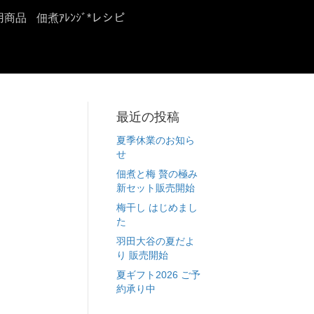
用商品
佃煮ｱﾚﾝｼﾞ*レシピ
最近の投稿
夏季休業のお知ら
せ
佃煮と梅 贅の極み
新セット販売開始
梅干し はじめまし
た
羽田大谷の夏だよ
り 販売開始
夏ギフト2026 ご予
約承り中